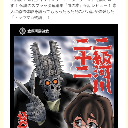
す！ 伝説のスプラッタ短編集『血の本』全話レビュー！ 素
人に恐怖体験を語ってもらったらただのバカ話が炸裂した
「トラウマ百物語」！