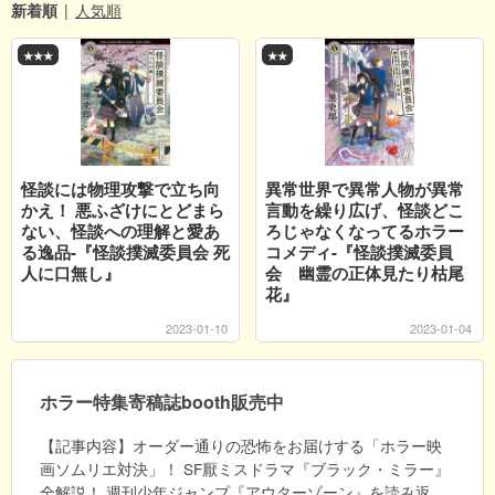
新着順
人気順
★★★
★★
怪談には物理攻撃で立ち向
異常世界で異常人物が異常
かえ！ 悪ふざけにとどまら
言動を繰り広げ、怪談どこ
ない、怪談への理解と愛あ
ろじゃなくなってるホラー
る逸品-『怪談撲滅委員会 死
コメディ-『怪談撲滅委員
人に口無し』
会 幽霊の正体見たり枯尾
花』
2023
-
01
-
10
2023
-
01
-
04
ホラー特集寄稿誌booth販売中
【記事内容】オーダー通りの恐怖をお届けする「ホラー映
画ソムリエ対決」！ SF厭ミスドラマ『ブラック・ミラー』
全解説！ 週刊少年ジャンプ『アウターゾーン』を読み返